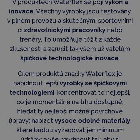
V produktech Waterflex se pojí
výkon a
inovace
. Všechny výrobky jsou testovány
v plném provozu a skutečnými sportovními
či
zdravotnickými pracovníky
nebo
trenéry. To umožňuje těžit z každé
zkušenosti a zaručit tak všem uživatelům
špičkové technologické inovace
.
Cílem produktů značky Waterflex je
nabídnout lepší
výrobky se špičkovými
technologiemi
; koncentrovat to nejlepší,
co je momentálně na trhu dostupné;
hledat ty nejlepší možné povrchové
úpravy; nabízet
vysoce odolné materiály
,
které budou vyžadovat jen minimum
údržby; a vše navrhnout tak, aby si