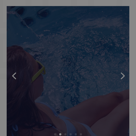
Proč vyzkoušet
cvičení ve vodě
Cvičit ve vodě může úplně
každý, bez ohledu na věk či
fyzické schopnosti. Zjistěte,
čím to je.
Čtěte celý článek