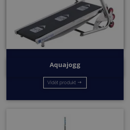
Aquajogg
Vidět produkt