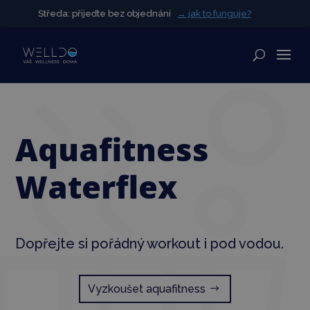
Středa: přijeďte bez objednání
Středa: přijeďte bez objednání
→ jak to funguje?
→ jak to funguje?
✕
Aquafitness
Waterflex
Dopřejte si pořádný workout i pod vodou.
Vyzkoušet aquafitness