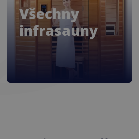
Všechny
infrasauny