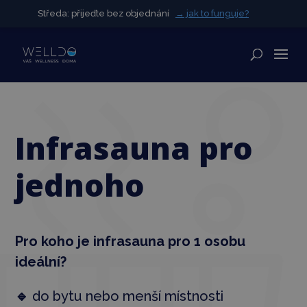
Středa: přijeďte bez objednání
Středa: přijeďte bez objednání
→ jak to funguje?
→ jak to funguje?
✕
Infrasauna pro
jednoho
Pro koho je infrasauna pro 1 osobu
ideální?
🔹
do bytu nebo menší místnosti