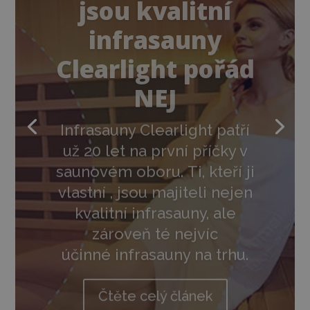
infrasauny
Clearlight pořád
NEJ
Infrasauny Clearlight patří
už 20 let na první příčky v
saunovém oboru. Ti, kteří ji
vlastní , jsou majiteli nejen
kvalitní infrasauny, ale
zároveň té nejvíc
účinné infrasauny na trhu.
Čtěte celý článek