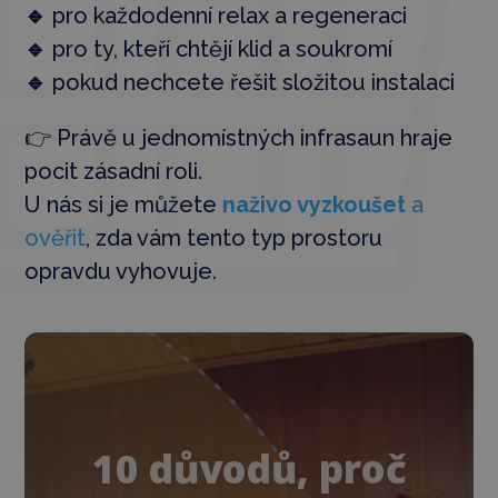
🔹
pro každodenní relax a regeneraci
🔹
pro ty, kteří chtějí klid a soukromí
🔹
pokud nechcete řešit složitou instalaci
👉 Právě u jednomístných infrasaun hraje
pocit zásadní roli.
U nás si je můžete
naživo vyzkoušet
a
ověřit
, zda vám tento typ prostoru
opravdu vyhovuje.
10 důvodů, proč
jsou kvalitní