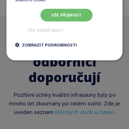
VŠE PŘIJMOUT
VŠE ODMÍTNOUT
Lékaři a
ZOBRAZIT PODROBNOSTI
odborníci
doporučují
Pozitivní účinky kvalitní infrasauny byly po
mnoho let zkoumány po celém světě. Zde je
uveden seznam
klinických studií a článků
.