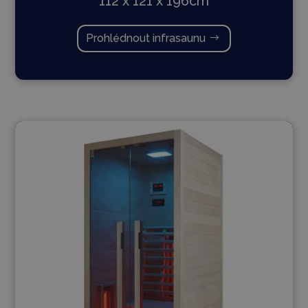
112 x 121 x 196cm
Prohlédnout infrasaunu