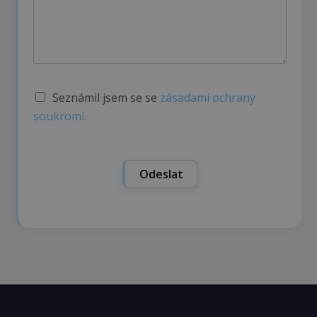
S
Seznámil jsem se se
zásadami ochrany
ú
soukromí.
h
l
a
s
Odeslat
s
G
D
P
R
*