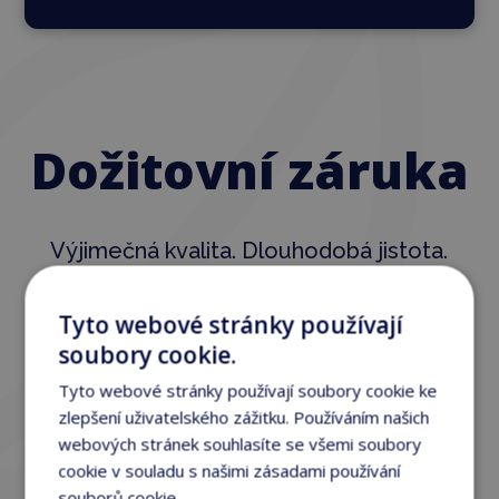
Dožitovní záruka
Výjimečná kvalita. Dlouhodobá jistota.
Sauny Tanvea a ClearLight jsou kryty
omezenou doživotní zárukou na
Tyto webové stránky používají
klíčové technologie
, které jsou
soubory cookie.
srdcem každé sauny.
Tyto webové stránky používají soubory cookie ke
zlepšení uživatelského zážitku. Používáním našich
webových stránek souhlasíte se všemi soubory
cookie v souladu s našimi zásadami používání
souborů cookie.
Více informací