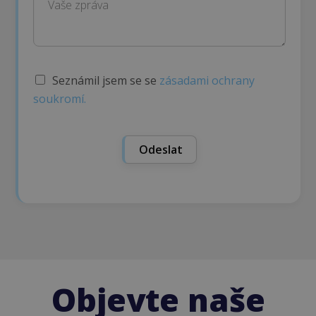
S
Seznámil jsem se se
zásadami ochrany
ú
soukromí.
h
l
a
s
Odeslat
s
G
D
P
R
*
Objevte naše