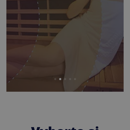
už 20 let na první příčky v
saunovém oboru. Ti, kteří ji
vlastní , jsou majiteli nejen
kvalitní infrasauny, ale
zároveň té nejvíc
účinné infrasauny na trhu.
Čtěte celý článek