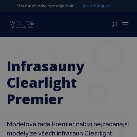
Středa: přijeďte bez objednání
Středa: přijeďte bez objednání
→ jak to funguje?
→ jak to funguje?
✕
Infrasauny
Clearlight
Premier
Modelová řada Premier nabízí nejžádanější
modely ze všech infrasaun Clearlight.