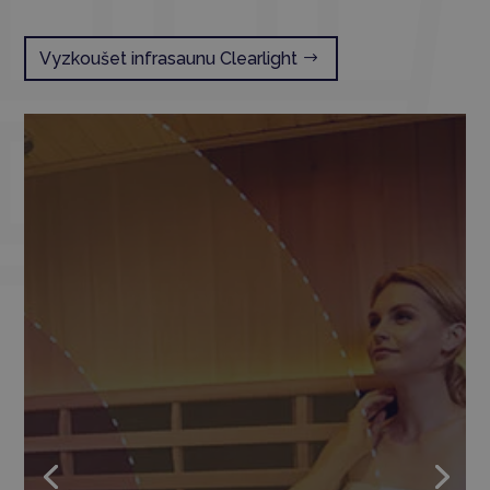
Vyzkoušet infrasaunu Clearlight
10 důvodů, proč
jsou kvalitní
infrasauny
Clearlight pořád
NEJ
Infrasauny Clearlight patří