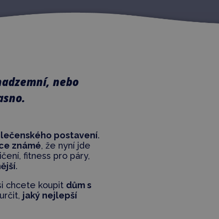
n nadzemní, nebo
asno.
lečenského postavení
.
oce známé
, že nyní jde
vičení, fitness pro páry,
ější
.
i chcete koupit
dům s
určit,
jaký nejlepší