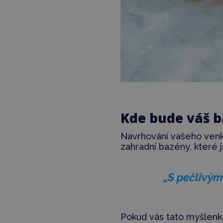
Kde bude váš 
Navrhování vašeho venk
zahradní bazény, které js
„S pečlivý
Pokud vás tato myšlenka