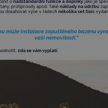
lnit o
nadstandardní funkce a doplňky
jako je spec
tány, protiproudy apod. Také
náklady na údržbu
zap
u dosahovat výše v řádech
několika set tisíc
vydaný
nu může instalace zapuštěného bazénu výra
vaší nemovitosti.“
hodnotit,
zda se vám vyplatí
.