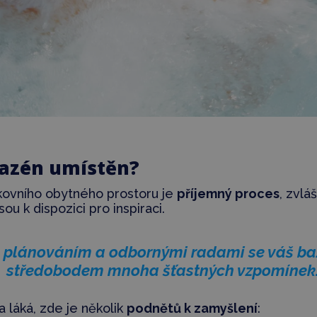
bazén umístěn?
ovního obytného prostoru je
příjemný proces
, zvlá
ou k dispozici pro inspiraci.
m plánováním a odbornými radami se váš ba
středobodem mnoha šťastných vzpomínek.
 láká, zde je několik
podnětů k zamyšlení
: