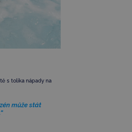
ště s tolika nápady na
zén může stát
“