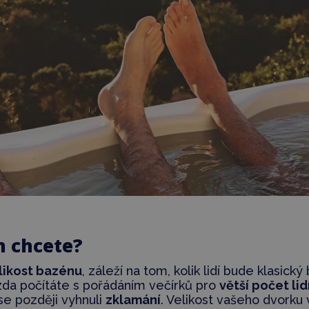
n chcete?
elikost bazénu
, záleží na tom, kolik lidí bude klasick
zda počítáte s pořádáním večírků pro
větší počet lid
 se později vyhnuli
zklamání
. Velikost vašeho dvork