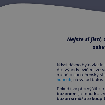
Nejste si jistí
zabu
Kdysi dávno bylo vlast
Ale výhody cvičení ve v
méně o společenský sta
hubnutí
, úleva od bolest
Pokud i vy přemýšlíte 
bazénem
, je moudré z
bazén si můžete koupi