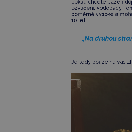
pokud chcete bazén dop
ozvučení, vodopády, fon
poměrně vysoké a moho
10 let.
„Na druhou stra
Je tedy pouze na vás z