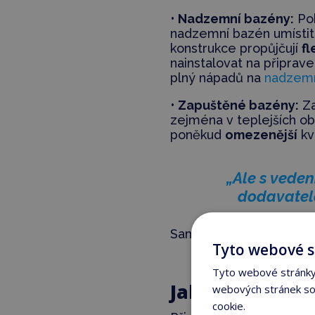
•
Nadzemní bazény:
Po
nadzemní bazén umístit 
konstrukce propůjčují
fl
nainstalovat na připra
plný nápadů na
nadzemn
•
Zapuštěné bazény:
Za
zejména v teplejších o
poněkud
omezenější
kv
„Ale s vede
dodavatel
Samozřejmě za předpok
Tyto webové s
Tyto webové stránky 
Jaký je váš cel
webových stránek sou
cookie.
Více informací