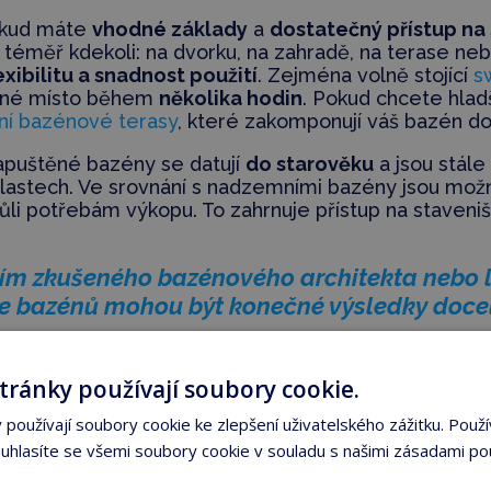
kud máte
vhodné základy
a
dostatečný přístup na
téměř kdekoli: na dvorku, na zahradě, na terase neb
exibilitu a snadnost použití
. Zejména volně stojící
s
vené místo během
několika hodin
. Pokud chcete hladš
í bazénové terasy
, které zakomponují váš bazén do 
puštěné bazény se datují
do starověku
a jsou stále
blastech. Ve srovnání s nadzemními bazény jsou mož
ůli potřebám výkopu. To zahrnuje přístup na staveni
ním zkušeného bazénového architekta nebo
e bazénů mohou být konečné výsledky docel
ladu, že vám vyhovuje
časový plán výstavby
a
nák
tránky používají soubory cookie.
používají soubory cookie ke zlepšení uživatelského zážitku. Použí
kový rozpočet?
hlasíte se všemi soubory cookie v souladu s našimi zásadami po