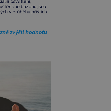
iální osvětlení,
uštěného bazénu jsou
ch v průběhu příštích
zně zvýšit hodnotu