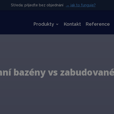
Středa: přijeďte bez objednání
Středa: přijeďte bez objednání
→ jak to funguje?
→ jak to funguje?
Produkty
Kontakt
Reference
ní bazény vs zabudované