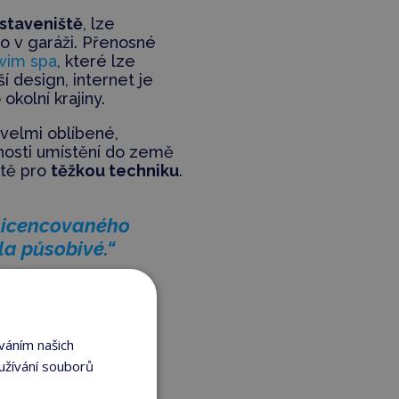
 staveniště
, lze
o v garáži. Přenosné
wim spa
, které lze
í design, internet je
okolní krajiny.
 velmi oblíbené,
nosti umístění do země
ště pro
těžkou techniku
.
 licencovaného
a působivé.“
lady
.
váním našich
užívání souborů