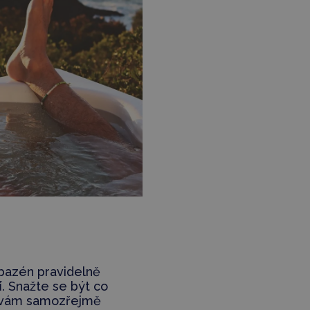
ý bazén pravidelně
í
. Snažte se být co
u vám samozřejmě