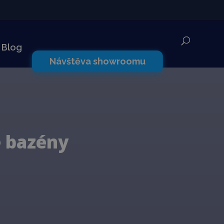
✕
Blog
Návštěva showroomu
 bazény