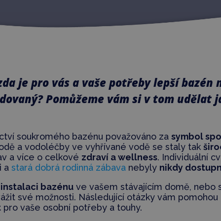
, zda je pro vás a vaše potřeby lepší bazé
dovaný? Pomůžeme vám si v tom udělat j
nictví soukromého bazénu považováno za
symbol spo
odě a vodoléčby ve vyhřívané vodě se staly tak
šir
v a více o celkové
zdraví a wellness
. Individuální c
i a
stará dobrá rodinná zábava
nebyly
nikdy dostupn
o
instalaci bazénu
ve vašem stávajícím domě, nebo s
vážit své možnosti. Následující otázky vám pomohou 
t
pro vaše osobní potřeby a touhy.