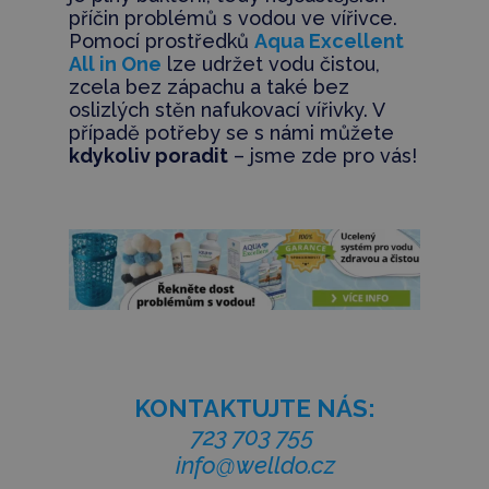
příčin problémů s vodou ve vířivce.
Pomocí prostředků
Aqua Excellent
All in One
lze udržet vodu čistou,
zcela bez zápachu a také bez
oslizlých stěn nafukovací vířivky. V
případě potřeby se s námi můžete
kdykoliv poradit
– jsme zde pro vás!
KONTAKTUJTE NÁS:
723 703 755
info@welldo.cz