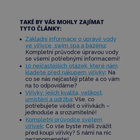
TAKÉ BY VÁS MOHLY ZAJÍMAT
TYTO ČLÁNKY:
Základní informace o úpravě vody
ve vířivce, swim spa a bazénu
:
K
ompletní průvodce úpravou vody
se všemi potřebnými informacemi!
10 nejčastějších otázek, které nám
kladete před nákupem vířivky
:
Na
co se nás nejčastěji ptáte a co vám
na to odpovídáme?
Vířivky: jejich kvalita, velikost,
umístění a údržba
: Vše, co
potřebujete vědět o vířivkách –
jednoduše a srozumitelně!
Kompletní průvodce světem
vířivek
: Co vše byste měli zvážit
před koupí vířivky? S námi na nic
nezapomenete!