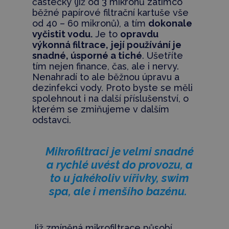
částečky (již od 3 mikronů zatímco
běžné papírové filtrační kartuše vše
od 40 – 60 mikronů), a tím
dokonale
vyčistit vodu.
Je to
opravdu
výkonná filtrace,
její používání je
snadné, úsporné a tiché
. Ušetříte
tím nejen finance, čas, ale i nervy.
Nenahradí to ale běžnou úpravu a
dezinfekci vody. Proto byste se měli
spolehnout i na další příslušenství, o
kterém se zmiňujeme v dalším
odstavci.
Mikrofiltraci je velmi snadné
a rychlé uvést do provozu, a
to u jakékoliv vířivky, swim
spa, ale i menšího bazénu.
Již zmíněná mikrofiltrace působí