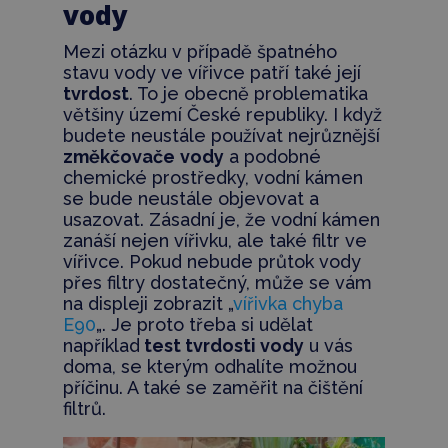
vody
Mezi otázku v případě špatného
stavu vody ve vířivce patří také její
tvrdost
. To je obecně problematika
většiny území České republiky. I když
budete neustále používat nejrůznější
změkčovače
vody
a podobné
chemické prostředky, vodní kámen
se bude neustále objevovat a
usazovat. Zásadní je, že vodní kámen
zanáší nejen vířivku, ale také filtr ve
vířivce. Pokud nebude průtok vody
přes filtry dostatečný, může se vám
na displeji zobrazit „
vířivka chyba
E90
„. Je proto třeba si udělat
například
test tvrdosti vody
u vás
doma, se kterým odhalíte možnou
příčinu. A také se zaměřit na čištění
filtrů.