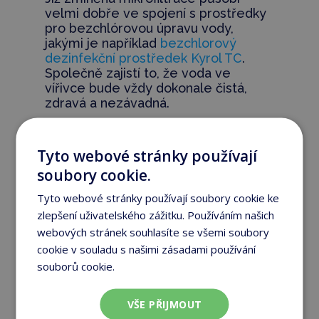
velmi dobře ve spojení s prostředky
pro bezchlórovou úpravu vody,
jakými je například
bezchlorový
dezinfekční prostředek Kyrol TC
.
Společně zajistí to, že voda ve
vířivce bude vždy dokonale čistá,
zdravá a nezávadná.
Tyto webové stránky používají
Chcete si doma
💬
soubory cookie.
dopřát zdravý wellness?
Tyto webové stránky používají soubory cookie ke
zlepšení uživatelského zážitku. Používáním našich
Mít vířivku nebo bazén je
skvělý způsob, jak odpočívat a
webových stránek souhlasíte se všemi soubory
být spolu s rodinou. Ale
chlor
cookie v souladu s našimi zásadami používání
ve vodě může způsobit
souborů cookie.
Více informací
podráždění pokožky, očí i
sliznic, přispívat k rozvoji
VŠE PŘIJMOUT
astmatu
, tvořit karcinogenní