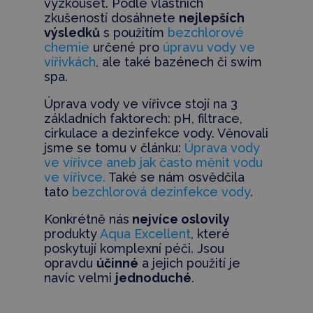
vyzkoušet. Podle vlastních
zkušeností dosáhnete
nejlepších
výsledků
s použitím
bezchlorové
chemie
určené pro
úpravu vody ve
vířivkách
, ale také bazénech či swim
spa.
Úprava vody ve vířivce stojí na 3
základních faktorech: pH, filtrace,
cirkulace a dezinfekce vody. Věnovali
jsme se tomu v článku:
Úprava vody
ve vířivce aneb jak často měnit vodu
ve vířivce.
Také se nám osvědčila
tato
bezchlorová dezinfekce vody
.
Konkrétně nás
nejvíce oslovily
produkty
Aqua Excellent
, které
poskytují komplexní péči. Jsou
opravdu
účinné
a jejich použití je
navíc velmi
jednoduché
.