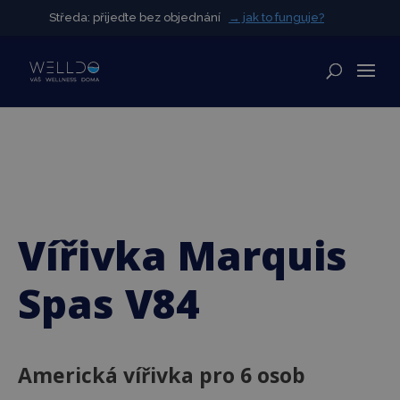
Středa: přijeďte bez objednání
Středa: přijeďte bez objednání
→ jak to funguje?
→ jak to funguje?
✕
Vířivka Marquis
Spas V84
Americká vířivka pro 6 osob