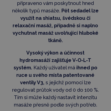
připraveno vám poskytnout hned
několik typů masáže.
Pět sedadel lze
využít na shiatsu, švédskou či
relaxační masáž, případně si naplno
vychutnat masáž uvolňující hluboké
tkáně.
Vysoký výkon a účinnost
hydromasáží zajišťuje V-O-L-T
systém.
Každý uživatel má
ihned po
ruce u svého místa patentované
ventily V3,
s jejichž pomocí lze
regulovat průtok vody od 0 do 100 %.
Tím si může každý nastavit intenzitu
masáže přesně podle svých potřeb.