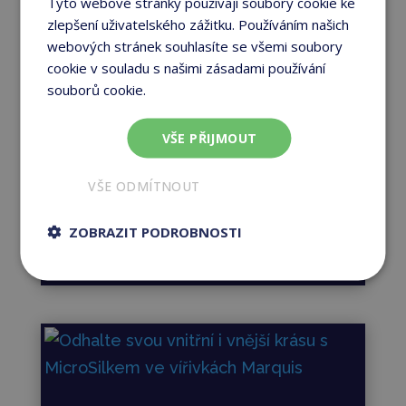
Tyto webové stránky používají soubory cookie ke
Constantclean™ a
zlepšení uživatelského zážitku. Používáním našich
webových stránek souhlasíte se všemi soubory
Constantclean+™ ve
cookie v souladu s našimi zásadami používání
vířivkách Marquis
souborů cookie.
Více informací
Blog vířivky
Bezvadná údržba vody je
VŠE PŘIJMOUT
charakteristickým znakem značky
Marquis. Výsledkem čtyřiceti let
VŠE ODMÍTNOUT
pečlivého zdokonalování je
nejelegantnější, ale především...
ZOBRAZIT PODROBNOSTI
→