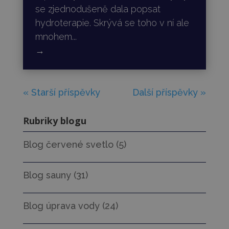
se zjednodušeně dala popsat
hydroterapie. Skrývá se toho v ní ale
mnohem...
→
« Starší příspěvky
Další příspěvky »
Rubriky blogu
Blog červené svetlo
(5)
Blog sauny
(31)
Blog úprava vody
(24)