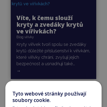
Víte, k čemu slouží
kryty a zvedáky krytů
ve vířivkách?
Blog vířivky
Kryty vířivek tvoří spolu se zvedáky
krytů důležité příslušenství k vířivkám,
které vířivky chrání, zvyšují jejich
bezpečnost a usnadňují také...
→
Tyto webové stránky používají
soubory cookie.