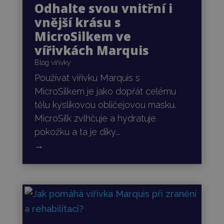
Odhalte svou vnitřní i
vnější krásu s
MicroSilkem ve
vířivkách Marquis
Blog vířivky
Používat vířivku Marquis s
MicroSilkem je jako dopřát celému
tělu kyslíkovou obličejovou masku.
MicroSilk zvlhčuje a hydratuje
pokožku a ta je díky...
→